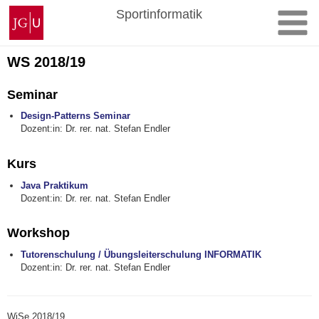
Zum
Johannes
Sportinformatik
Inhalt
Gutenberg-
springen
Universität
Mainz
WS 2018/19
Seminar
Design-Patterns Seminar
Dozent:in: Dr. rer. nat. Stefan Endler
Kurs
Java Praktikum
Dozent:in: Dr. rer. nat. Stefan Endler
Workshop
Tutorenschulung / Übungsleiterschulung INFORMATIK
Dozent:in: Dr. rer. nat. Stefan Endler
WiSe 2018/19