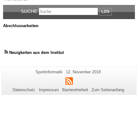
SUCHE
LOS
Abschlussarbeiten
Neuigkeiten aus dem Institut
Zusätzliche
Seiten-
Letzte
Sportinformatik
12. November 2018
Name:
Aktualisierung:
Informationen
RSS
zu
Datenschutz
Impressum
Barrierefreiheit
Zum Seitenanfang
dieser
Seite